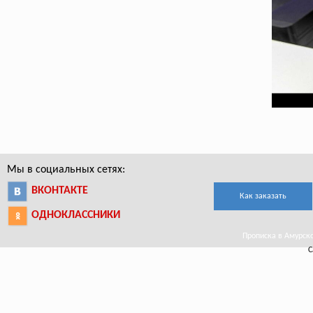
Мы в социальных сетях:
ВКОНТАКТЕ
Как заказать
ОДНОКЛАССНИКИ
Прописка в Амурско
С