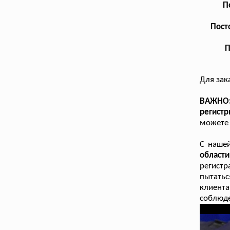
П
Пост
П
Для зак
ВАЖНО:
регист
можете 
С наше
области
регистр
пытатьс
клиента
соблюде