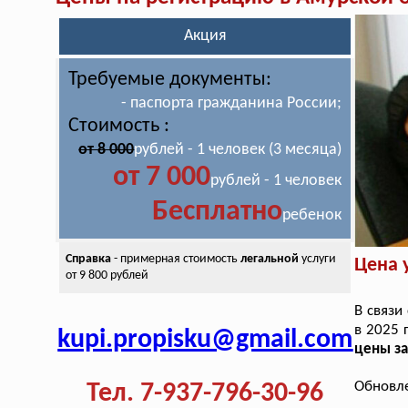
Акция
Требуемые документы:
- паспорта гражданина России;
Стоимость :
от 8 000
рублей - 1 человек (3 месяца)
от 7 000
рублей - 1 человек
Бесплатно
ребенок
Справка
- примерная стоимость
легальной
услуги
Цена 
от 9 800 рублей
В связи
в 2025 
kupi.propisku@gmail.com
цены з
Обновле
Тел. 7-937-796-30-96